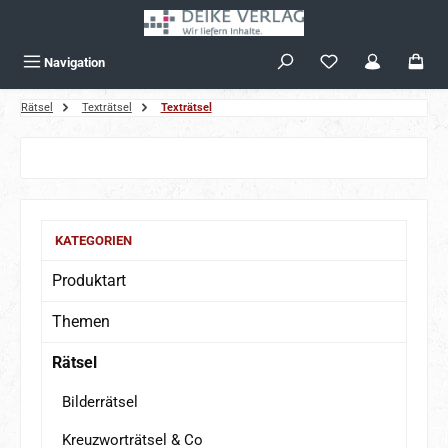
Zum Hauptinhalt springen
Navigation
Rätsel
Texträtsel
Texträtsel
Bildergalerie überspringen
KATEGORIEN
Produktart
Themen
Rätsel
Bilderrätsel
Kreuzworträtsel & Co