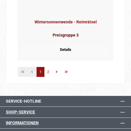
Wintersonnenwende - Reimrätsel
Preisgruppe 3
Details
Seite
Seite
1
2
SERVICE-HOTLINE
SHOP-SERVICE
INFORMATIONEN