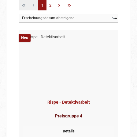
Seite
Seite
1
2
Neu
Rispe - Detektivarbeit
Preisgruppe 4
Details