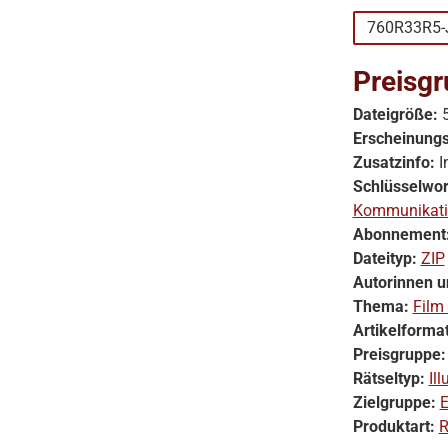
760R33R5-
Preisgr
Dateigröße:
Erscheinung
Zusatzinfo:
I
Schlüsselwor
Kommunikat
Abonnement
Dateityp:
ZIP
Autorinnen u
Thema:
Film
Artikelforma
Preisgruppe
Rätseltyp:
Ill
Zielgruppe:
E
Produktart:
R