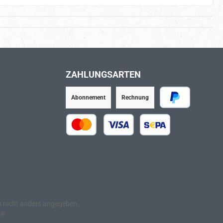
ZAHLUNGSARTEN
Abonnement
Rechnung
PayPal
Kredit- oder Debitkarte
SEPA Lastschrift
nicht anders angegeben.
e®