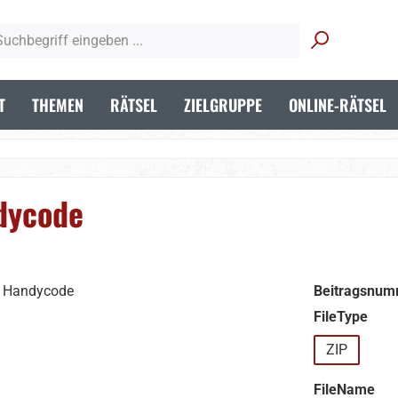
T
THEMEN
RÄTSEL
ZIELGRUPPE
ONLINE-RÄTSEL
dycode
Beitragsnum
aus
FileType
ZIP
aus
FileName