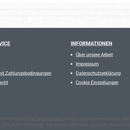
VICE
INFORMATIONEN
Über unsere Arbeit
Impressum
nd Zahlungsbedingungen
Datenschutzerklärung
echt
Cookie Einstellungen
 Mehrwertsteuer zzgl.
Versandkosten
und ggf. Nachnahmegebühren, wenn 
 2026 DEIKE Onlineshop - Alle Rechte vorbehalten. Theme by
ThemeWar