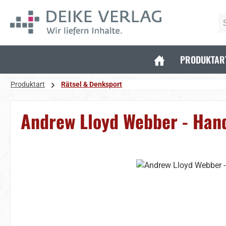
 Hauptinhalt springen
Zur Suche springen
Zur Hauptnavigation springen
PRODUKTAR
Produktart
Rätsel & Denksport
Andrew Lloyd Webber - Han
Bildergalerie überspringen