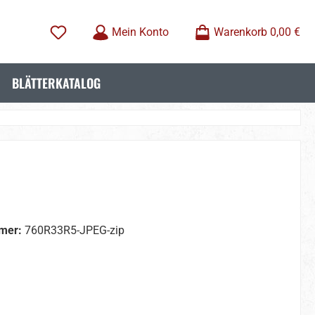
Mein Konto
Warenkorb
0,00 €
BLÄTTERKATALOG
mer:
760R33R5-JPEG-zip
wählen
wählen