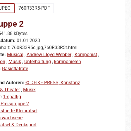
JPEG
760R33R5-PDF
uppe 2
541.88 kBytes
sdatum:
01.01.2023
nhalt: 760R33R5c.jpg,760R33R5t.html
te:
Musical
,
Andrew Lloyd Webber
,
Komponist
,
ion
,
Musik
,
Unterhaltung
,
komponieren
:
Basisflatrate
nd Autoren:
© DEIKE PRESS, Konstanz
 & Theater
,
Musik
t:
1-spaltig
:
Preisgruppe 2
ustrierte Kleinrätsel
rwachsene
ätsel & Denksport