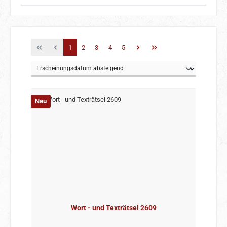
Seite
Seite
Seite
Seite
Seite
1
2
3
4
5
Neu
Wort - und Texträtsel 2609