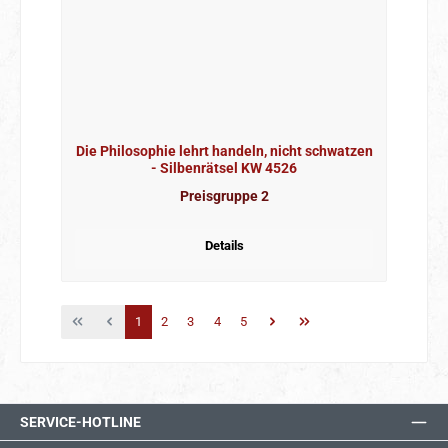
Die Philosophie lehrt handeln, nicht schwatzen
- Silbenrätsel KW 4526
Preisgruppe 2
Details
Seite
Seite
Seite
Seite
Seite
1
2
3
4
5
SERVICE-HOTLINE