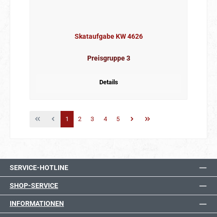
Skataufgabe KW 4626
Preisgruppe 3
Details
Seite
Seite
Seite
Seite
Seite
1
2
3
4
5
SERVICE-HOTLINE
SHOP-SERVICE
INFORMATIONEN