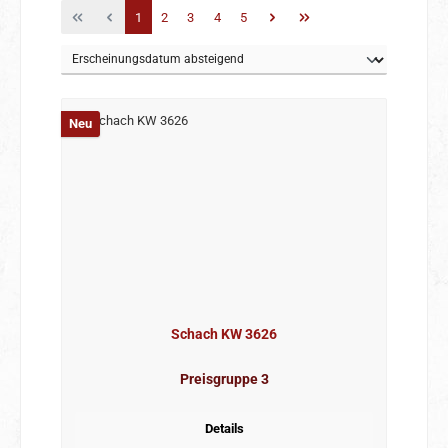
Seite
Seite
Seite
Seite
Seite
1
2
3
4
5
Neu
Schach KW 3626
Preisgruppe 3
Details