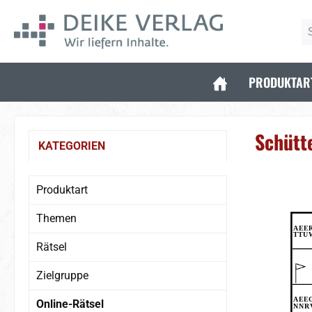
 Hauptinhalt springen
Zur Suche springen
Zur Hauptnavigation springen
PRODUKTAR
Schütt
KATEGORIEN
Produktart
Themen
Rätsel
Zielgruppe
Online-Rätsel