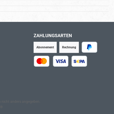
ZAHLUNGSARTEN
Abonnement
Rechnung
PayPal
Kredit- oder Debitkarte
SEPA Lastschrift
nicht anders angegeben.
e®