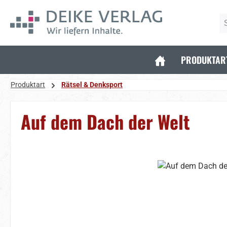
 Hauptinhalt springen
Zur Suche springen
Zur Hauptnavigation springen
PRODUKTAR
Produktart
Rätsel & Denksport
Auf dem Dach der Welt
Bildergalerie überspringen