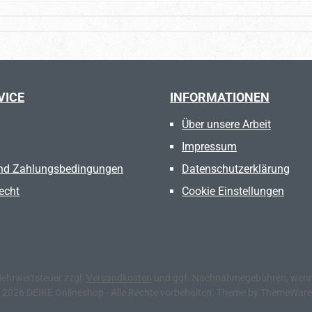
VICE
INFORMATIONEN
Über unsere Arbeit
Impressum
nd Zahlungsbedingungen
Datenschutzerklärung
echt
Cookie Einstellungen
 Mehrwertsteuer zzgl.
Versandkosten
und ggf. Nachnahmegebühren, wenn 
 2026 DEIKE Onlineshop - Alle Rechte vorbehalten. Theme by
ThemeWar