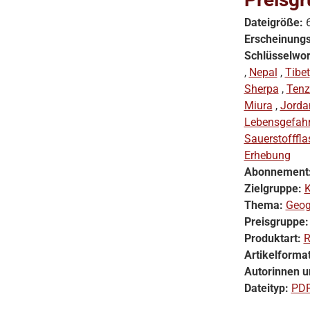
Dateigröße:
Erscheinung
Schlüsselwor
,
Nepal
,
Tibet
Sherpa
,
Tenz
Miura
,
Jorda
Lebensgefah
Sauerstofffl
Erhebung
Abonnement
Zielgruppe:
K
Thema:
Geog
Preisgruppe
Produktart:
R
Artikelforma
Autorinnen u
Dateityp:
PD