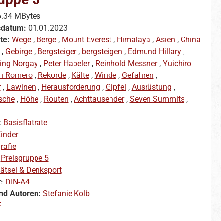
6.34 MBytes
sdatum:
01.01.2023
te:
Wege
,
Berge
,
Mount Everest
,
Himalaya
,
Asien
,
China
,
Gebirge
,
Bergsteiger
,
bergsteigen
,
Edmund Hillary
,
ing Norgay
,
Peter Habeler
,
Reinhold Messner
,
Yuichiro
n Romero
,
Rekorde
,
Kälte
,
Winde
,
Gefahren
,
r
,
Lawinen
,
Herausforderung
,
Gipfel
,
Ausrüstung
,
asche
,
Höhe
,
Routen
,
Achttausender
,
Seven Summits
,
:
Basisflatrate
inder
rafie
:
Preisgruppe 5
ätsel & Denksport
t:
DIN-A4
nd Autoren:
Stefanie Kolb
F