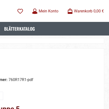
Mein Konto
Warenkorb
0,00 €
BLÄTTERKATALOG
mer:
760R17R1-pdf
wählen
uppe 5