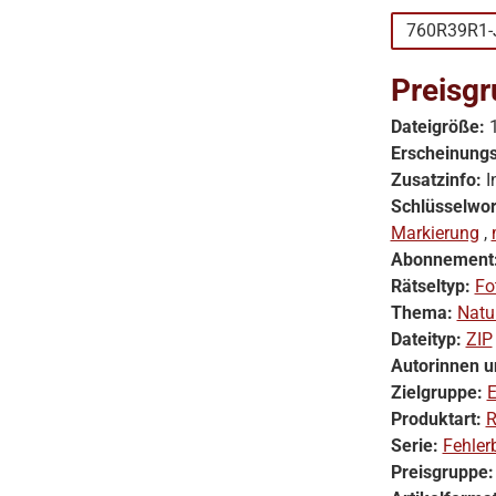
760R39R1-
Preisgr
Dateigröße:
Erscheinung
Zusatzinfo:
I
Schlüsselwor
Markierung
,
Abonnement
Rätseltyp:
Fo
Thema:
Natu
Dateityp:
ZIP
Autorinnen u
Zielgruppe:
E
Produktart:
R
Serie:
Fehlerb
Preisgruppe