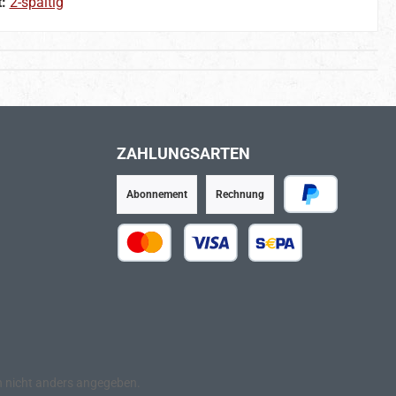
t:
2-spaltig
ZAHLUNGSARTEN
Abonnement
Rechnung
PayPal
Kredit- oder Debitkarte
SEPA Lastschrift
nicht anders angegeben.