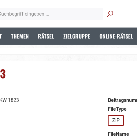
T
THEMEN
RÄTSEL
ZIELGRUPPE
ONLINE-RÄTSEL
23
Beitragsnum
aus
FileType
ZIP
aus
FileName