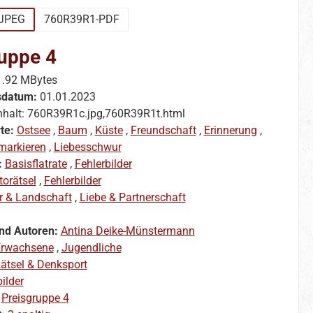
JPEG
760R39R1-PDF
uppe 4
1.92 MBytes
sdatum:
01.01.2023
nhalt: 760R39R1c.jpg,760R39R1t.html
te:
Ostsee
,
Baum
,
Küste
,
Freundschaft
,
Erinnerung
,
markieren
,
Liebesschwur
:
Basisflatrate
,
Fehlerbilder
torätsel
,
Fehlerbilder
r & Landschaft
,
Liebe & Partnerschaft
nd Autoren:
Antina Deike-Münstermann
rwachsene
,
Jugendliche
ätsel & Denksport
ilder
:
Preisgruppe 4