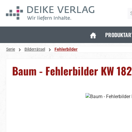
 Hauptinhalt springen
Zur Suche springen
Zur Hauptnavigation springen
PRODUKTAR
Serie
Bilderrätsel
Fehlerbilder
Baum - Fehlerbilder KW 18
Bildergalerie überspringen