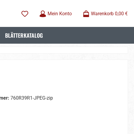
Mein Konto
Warenkorb
0,00 €
BLÄTTERKATALOG
mer:
760R39R1-JPEG-zip
wählen
wählen