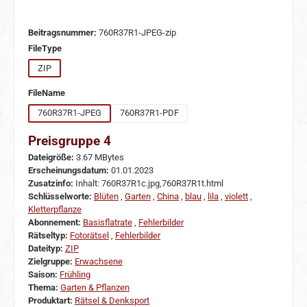
Beitragsnummer:
760R37R1-JPEG-zip
auswählen
FileType
ZIP
auswählen
FileName
760R37R1-JPEG
760R37R1-PDF
Preisgruppe 4
Dateigröße:
3.67 MBytes
Erscheinungsdatum:
01.01.2023
Zusatzinfo:
Inhalt: 760R37R1c.jpg,760R37R1t.html
Schlüsselworte:
Blüten
,
Garten
,
China
,
blau
,
lila
,
violett
,
Kletterpflanze
Abonnement:
Basisflatrate
,
Fehlerbilder
Rätseltyp:
Fotorätsel
,
Fehlerbilder
Dateityp:
ZIP
Zielgruppe:
Erwachsene
Saison:
Frühling
Thema:
Garten & Pflanzen
Produktart:
Rätsel & Denksport