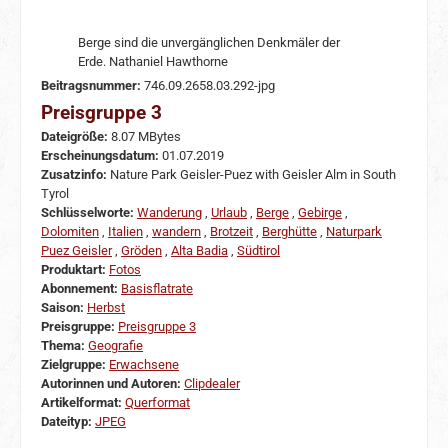
Berge sind die unvergänglichen Denkmäler der
Erde. Nathaniel Hawthorne
Beitragsnummer:
746.09.2658.03.292-jpg
Preisgruppe 3
Dateigröße:
8.07 MBytes
Erscheinungsdatum:
01.07.2019
Zusatzinfo:
Nature Park Geisler-Puez with Geisler Alm in South
Tyrol
Schlüsselworte:
Wanderung
,
Urlaub
,
Berge
,
Gebirge
,
Dolomiten
,
Italien
,
wandern
,
Brotzeit
,
Berghütte
,
Naturpark
Puez Geisler
,
Gröden
,
Alta Badia
,
Südtirol
Produktart:
Fotos
Abonnement:
Basisflatrate
Saison:
Herbst
Preisgruppe:
Preisgruppe 3
Thema:
Geografie
Zielgruppe:
Erwachsene
Autorinnen und Autoren:
Clipdealer
Artikelformat:
Querformat
Dateityp:
JPEG