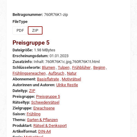
Beitragsnummer:
760R76K1-zip
auswählen
FileType
PDF
ZIP
Preisgruppe 5
Dateigröße:
1.98 MBytes
Erscheinungsdatum:
01.01.2023
Zusatzinfo:
Inhalt: 760R76K1c.jpg,760R76K1t.html
Schlüsselworte:
Blumen
,
Tulpen
,
Frühblüher
,
Beginn
,
Frühlingserwachen
,
Aufbruch
,
Natur
Abonnement:
Basisflatrate
,
Motivrätsel
Autorinnen und Autoren:
Ulrike Restle
Dateityp:
ZIP
Preisgruppe:
Preisgruppe 5
Rätseltyp:
Schwedenrätsel
Zielgruppe:
Erwachsene
Saison:
Frühling
Thema:
Garten & Pflanzen
Produktart:
Rätsel & Denksport
Artikelformat:
DIN-A4