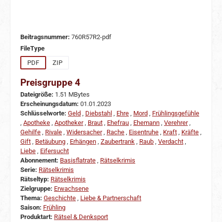
Beitragsnummer:
760R57R2-pdf
auswählen
FileType
PDF
ZIP
Preisgruppe 4
Dateigröße:
1.51 MBytes
Erscheinungsdatum:
01.01.2023
Schlüsselworte:
Geld
,
Diebstahl
,
Ehre
,
Mord
,
Frühlingsgefühle
,
Apotheke
,
Apotheker
,
Braut
,
Ehefrau
,
Ehemann
,
Verehrer
,
Gehilfe
,
Rivale
,
Widersacher
,
Rache
,
Eisentruhe
,
Kraft
,
Kräfte
,
Gift
,
Betäubung
,
Erhängen
,
Zaubertrank
,
Raub
,
Verdacht
,
Liebe
,
Eifersucht
Abonnement:
Basisflatrate
,
Rätselkrimis
Serie:
Rätselkrimis
Rätseltyp:
Rätselkrimis
Zielgruppe:
Erwachsene
Thema:
Geschichte
,
Liebe & Partnerschaft
Saison:
Frühling
Produktart:
Rätsel & Denksport