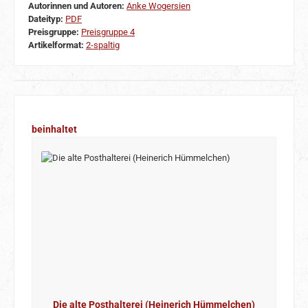
Autorinnen und Autoren:
Anke Wogersien
Dateityp:
PDF
Preisgruppe:
Preisgruppe 4
Artikelformat:
2-spaltig
Produktgalerie überspringen
beinhaltet
Die alte Posthalterei (Heinerich Hümmelchen)