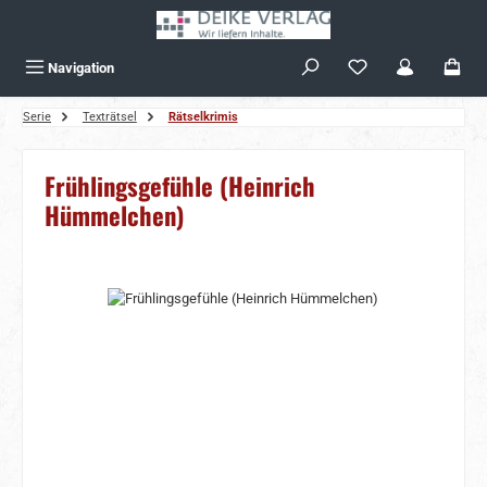
Zum Hauptinhalt springen
Navigation
Serie
Texträtsel
Rätselkrimis
Frühlingsgefühle (Heinrich
Hümmelchen)
Bildergalerie überspringen