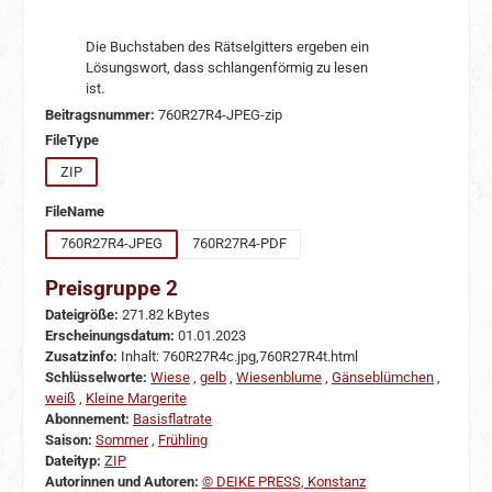
Die Buchstaben des Rätselgitters ergeben ein
Lösungswort, dass schlangenförmig zu lesen
ist.
Beitragsnummer:
760R27R4-JPEG-zip
auswählen
FileType
ZIP
auswählen
FileName
760R27R4-JPEG
760R27R4-PDF
Preisgruppe 2
Dateigröße:
271.82 kBytes
Erscheinungsdatum:
01.01.2023
Zusatzinfo:
Inhalt: 760R27R4c.jpg,760R27R4t.html
Schlüsselworte:
Wiese
,
gelb
,
Wiesenblume
,
Gänseblümchen
,
weiß
,
Kleine Margerite
Abonnement:
Basisflatrate
Saison:
Sommer
,
Frühling
Dateityp:
ZIP
Autorinnen und Autoren:
© DEIKE PRESS, Konstanz