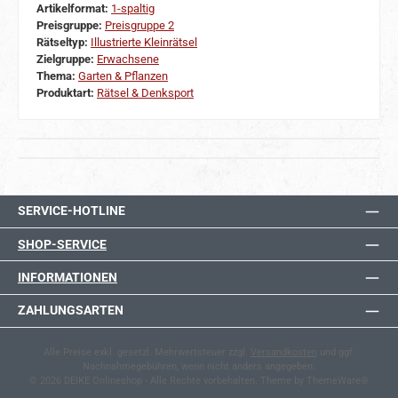
Artikelformat:
1-spaltig
Preisgruppe:
Preisgruppe 2
Rätseltyp:
Illustrierte Kleinrätsel
Zielgruppe:
Erwachsene
Thema:
Garten & Pflanzen
Produktart:
Rätsel & Denksport
SERVICE-HOTLINE
SHOP-SERVICE
INFORMATIONEN
ZAHLUNGSARTEN
Alle Preise exkl. gesetzl. Mehrwertsteuer zzgl.
Versandkosten
und ggf.
Nachnahmegebühren, wenn nicht anders angegeben.
© 2026 DEIKE Onlineshop - Alle Rechte vorbehalten. Theme by
ThemeWare®