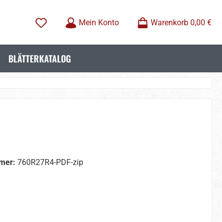
Mein Konto
Warenkorb
0,00 €
BLÄTTERKATALOG
mer:
760R27R4-PDF-zip
wählen
wählen