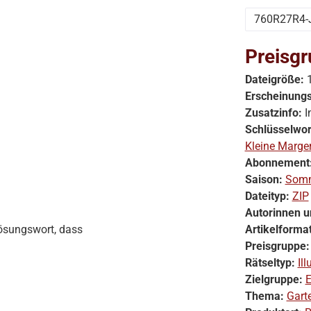
760R27R4-
Preisgr
Dateigröße:
Erscheinung
Zusatzinfo:
I
Schlüsselwor
Kleine Marger
Abonnement
Saison:
Som
Dateityp:
ZIP
Autorinnen u
Lösungswort, dass
Artikelforma
Preisgruppe
Rätseltyp:
Ill
Zielgruppe:
E
Thema:
Gart