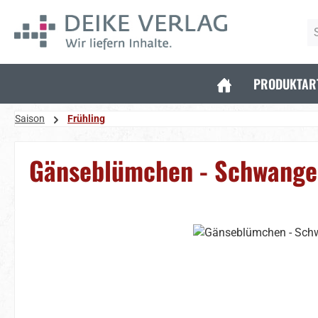
 Hauptinhalt springen
Zur Suche springen
Zur Hauptnavigation springen
PRODUKTAR
Saison
Frühling
Gänseblümchen - Schwange
Bildergalerie überspringen