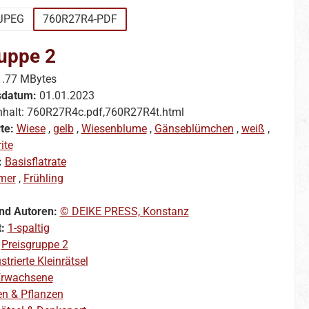
JPEG
760R27R4-PDF
uppe 2
1.77 MBytes
sdatum:
01.01.2023
nhalt: 760R27R4c.pdf,760R27R4t.html
te:
Wiese
,
gelb
,
Wiesenblume
,
Gänseblümchen
,
weiß
,
ite
:
Basisflatrate
mer
,
Frühling
nd Autoren:
© DEIKE PRESS, Konstanz
t:
1-spaltig
:
Preisgruppe 2
ustrierte Kleinrätsel
rwachsene
en & Pflanzen