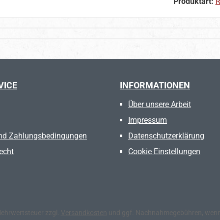
Produktart:
R
VICE
INFORMATIONEN
Über unsere Arbeit
Impressum
nd Zahlungsbedingungen
Datenschutzerklärung
echt
Cookie Einstellungen
 Mehrwertsteuer zzgl.
Versandkosten
und ggf. Nachnahmegebühren, wenn 