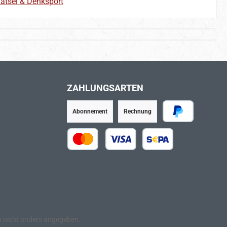
ätsel & Denksport
ZAHLUNGSARTEN
Abonnement
Rechnung
PayPal
Kredit- oder Debitkarte
SEPA Lastschrift
nicht anders angegeben.