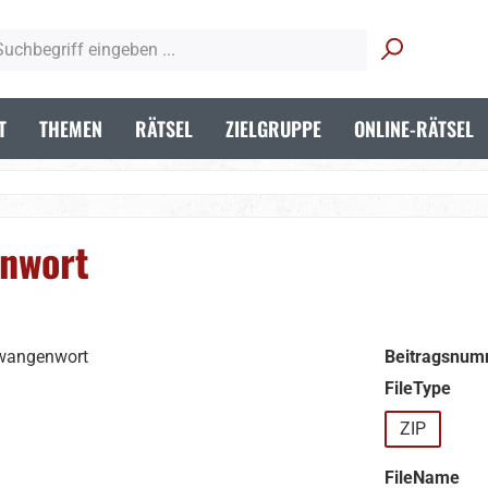
T
THEMEN
RÄTSEL
ZIELGRUPPE
ONLINE-RÄTSEL
nwort
Beitragsnum
aus
FileType
ZIP
aus
FileName