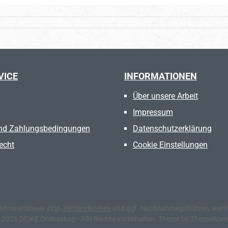
VICE
INFORMATIONEN
Über unsere Arbeit
Impressum
nd Zahlungsbedingungen
Datenschutzerklärung
echt
Cookie Einstellungen
 Mehrwertsteuer zzgl.
Versandkosten
und ggf. Nachnahmegebühren, wenn 
 2026 DEIKE Onlineshop - Alle Rechte vorbehalten. Theme by
ThemeWar