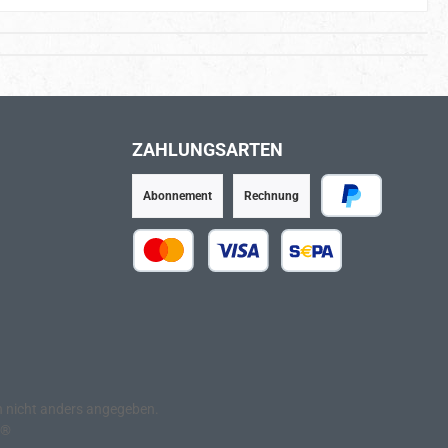
ZAHLUNGSARTEN
Abonnement
Rechnung
PayPal
Kredit- oder Debitkarte
SEPA Lastschrift
nicht anders angegeben.
e®