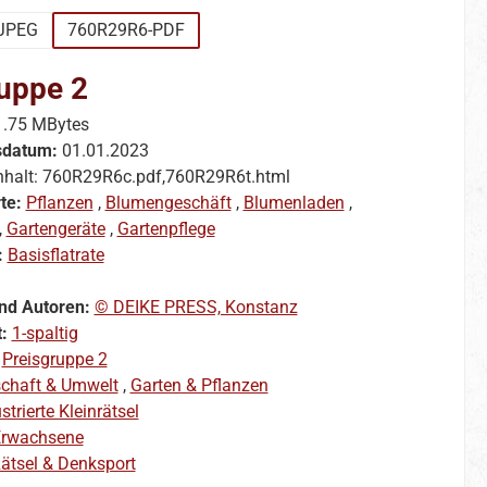
JPEG
760R29R6-PDF
uppe 2
1.75 MBytes
sdatum:
01.01.2023
nhalt: 760R29R6c.pdf,760R29R6t.html
te:
Pflanzen
,
Blumengeschäft
,
Blumenladen
,
,
Gartengeräte
,
Gartenpflege
:
Basisflatrate
nd Autoren:
© DEIKE PRESS, Konstanz
t:
1-spaltig
:
Preisgruppe 2
schaft & Umwelt
,
Garten & Pflanzen
ustrierte Kleinrätsel
rwachsene
ätsel & Denksport