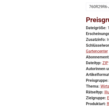
760R29R6-
Preisgr
Dateigröße:
Erscheinung
Zusatzinfo:
I
Schlüsselwor
Gartencenter
Abonnement
Dateityp:
ZIP
Autorinnen u
Artikelforma
Preisgruppe
Thema:
Wirt
Rätseltyp:
Ill
Zielgruppe:
E
Produktart:
R