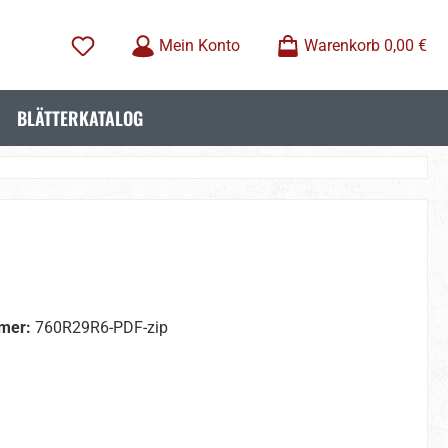
Mein Konto
Warenkorb
0,00 €
BLÄTTERKATALOG
mer:
760R29R6-PDF-zip
wählen
wählen