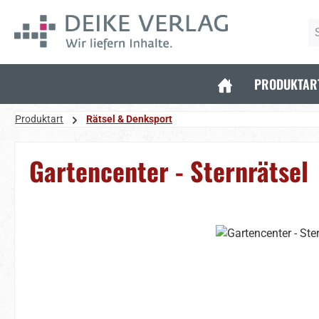
 Hauptinhalt springen
Zur Suche springen
Zur Hauptnavigation springen
PRODUKTAR
Produktart
Rätsel & Denksport
Gartencenter - Sternrätsel
Bildergalerie überspringen