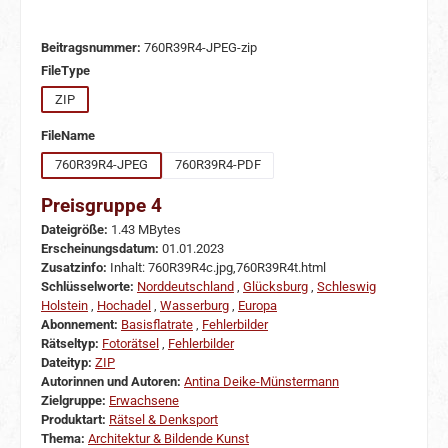
Beitragsnummer:
760R39R4-JPEG-zip
auswählen
FileType
ZIP
auswählen
FileName
760R39R4-JPEG
760R39R4-PDF
Preisgruppe 4
Dateigröße:
1.43 MBytes
Erscheinungsdatum:
01.01.2023
Zusatzinfo:
Inhalt: 760R39R4c.jpg,760R39R4t.html
Schlüsselworte:
Norddeutschland
,
Glücksburg
,
Schleswig
Holstein
,
Hochadel
,
Wasserburg
,
Europa
Abonnement:
Basisflatrate
,
Fehlerbilder
Rätseltyp:
Fotorätsel
,
Fehlerbilder
Dateityp:
ZIP
Autorinnen und Autoren:
Antina Deike-Münstermann
Zielgruppe:
Erwachsene
Produktart:
Rätsel & Denksport
Thema:
Architektur & Bildende Kunst