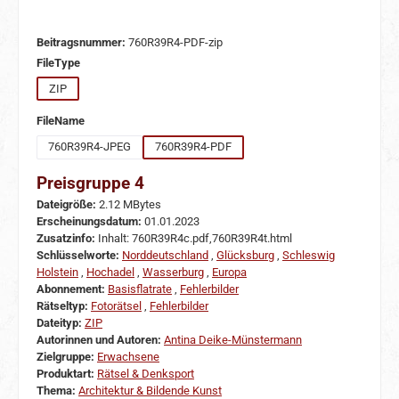
Beitragsnummer:
760R39R4-PDF-zip
auswählen
FileType
ZIP
auswählen
FileName
760R39R4-JPEG
760R39R4-PDF
Preisgruppe 4
Dateigröße:
2.12 MBytes
Erscheinungsdatum:
01.01.2023
Zusatzinfo:
Inhalt: 760R39R4c.pdf,760R39R4t.html
Schlüsselworte:
Norddeutschland
,
Glücksburg
,
Schleswig
Holstein
,
Hochadel
,
Wasserburg
,
Europa
Abonnement:
Basisflatrate
,
Fehlerbilder
Rätseltyp:
Fotorätsel
,
Fehlerbilder
Dateityp:
ZIP
Autorinnen und Autoren:
Antina Deike-Münstermann
Zielgruppe:
Erwachsene
Produktart:
Rätsel & Denksport
Thema:
Architektur & Bildende Kunst