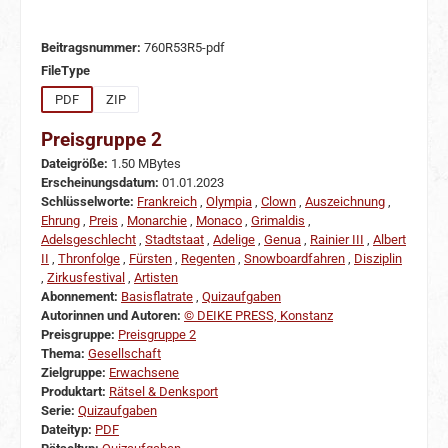
Beitragsnummer:
760R53R5-pdf
auswählen
FileType
PDF
ZIP
Preisgruppe 2
Dateigröße:
1.50 MBytes
Erscheinungsdatum:
01.01.2023
Schlüsselworte:
Frankreich
,
Olympia
,
Clown
,
Auszeichnung
,
Ehrung
,
Preis
,
Monarchie
,
Monaco
,
Grimaldis
,
Adelsgeschlecht
,
Stadtstaat
,
Adelige
,
Genua
,
Rainier III
,
Albert
II
,
Thronfolge
,
Fürsten
,
Regenten
,
Snowboardfahren
,
Disziplin
,
Zirkusfestival
,
Artisten
Abonnement:
Basisflatrate
,
Quizaufgaben
Autorinnen und Autoren:
© DEIKE PRESS, Konstanz
Preisgruppe:
Preisgruppe 2
Thema:
Gesellschaft
Zielgruppe:
Erwachsene
Produktart:
Rätsel & Denksport
Serie:
Quizaufgaben
Dateityp:
PDF