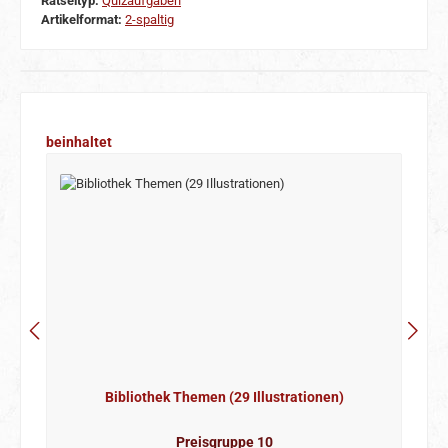
Rätseltyp:
Quizaufgaben
Artikelformat:
2-spaltig
Produktgalerie überspringen
beinhaltet
Bibliothek Themen (29 Illustrationen)
Preisgruppe 10