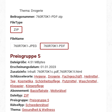
Thema: Drogerie
Beitragsnummer:
760R70K1-PDF-zip
auswählen
FileType
ZIP
auswählen
FileName
760R70K1-JPEG
760R70K1-PDF
Preisgruppe 5
Dateigröße:
4.51 MBytes
Erscheinungsdatum:
01.01.2023
Zusatzinfo:
Inhalt: 760R70K1c.pdf,760R70K1t.html
Schlüsselworte:
Hygiene
,
Drogerie
,
Fachgeschäft
,
Heilmittel
,
Tee
,
Kosmetika
,
Schönheitspflege
,
Putzmittel
,
Waschmittel
,
Klopapier
,
Körperpflege
Abonnement:
Basisflatrate
,
Motivrätsel
Dateityp:
ZIP
Preisgruppe:
Preisgruppe 5
Rätseltyp:
Schwedenrätsel
Thema:
Gesundheit & Wellness