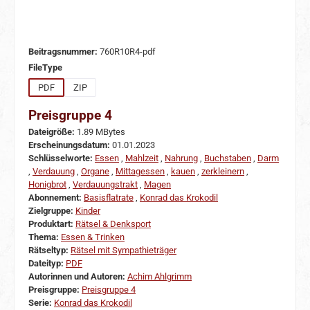
Beitragsnummer:
760R10R4-pdf
auswählen
FileType
PDF
ZIP
Preisgruppe 4
Dateigröße:
1.89 MBytes
Erscheinungsdatum:
01.01.2023
Schlüsselworte:
Essen
,
Mahlzeit
,
Nahrung
,
Buchstaben
,
Darm
,
Verdauung
,
Organe
,
Mittagessen
,
kauen
,
zerkleinern
,
Honigbrot
,
Verdauungstrakt
,
Magen
Abonnement:
Basisflatrate
,
Konrad das Krokodil
Zielgruppe:
Kinder
Produktart:
Rätsel & Denksport
Thema:
Essen & Trinken
Rätseltyp:
Rätsel mit Sympathieträger
Dateityp:
PDF
Autorinnen und Autoren:
Achim Ahlgrimm
Preisgruppe:
Preisgruppe 4
Serie:
Konrad das Krokodil