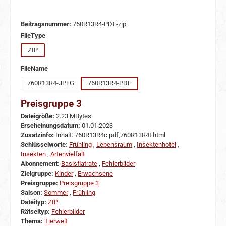
Beitragsnummer:
760R13R4-PDF-zip
auswählen
FileType
ZIP
auswählen
FileName
760R13R4-JPEG
760R13R4-PDF
Preisgruppe 3
Dateigröße:
2.23 MBytes
Erscheinungsdatum:
01.01.2023
Zusatzinfo:
Inhalt: 760R13R4c.pdf,760R13R4t.html
Schlüsselworte:
Frühling
,
Lebensraum
,
Insektenhotel
,
Insekten
,
Artenvielfalt
Abonnement:
Basisflatrate
,
Fehlerbilder
Zielgruppe:
Kinder
,
Erwachsene
Preisgruppe:
Preisgruppe 3
Saison:
Sommer
,
Frühling
Dateityp:
ZIP
Rätseltyp:
Fehlerbilder
Thema:
Tierwelt