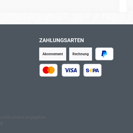
ZAHLUNGSARTEN
Abonnement
Rechnung
PayPal
Kredit- oder Debitkarte
SEPA Lastschrift
nicht anders angegeben.
e®