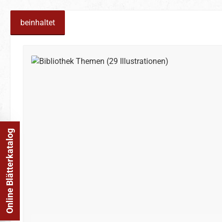
beinhaltet
Produktgalerie überspringen
Online Blätterkatalog