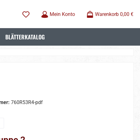
Mein Konto
Warenkorb
0,00 €
BLÄTTERKATALOG
mer:
760R53R4-pdf
wählen
uppe 2