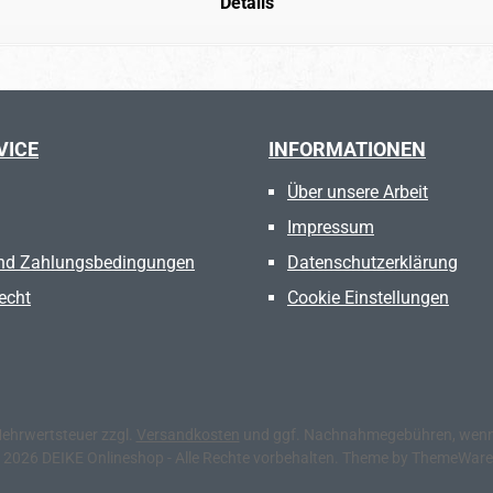
Details
VICE
INFORMATIONEN
Über unsere Arbeit
Impressum
nd Zahlungsbedingungen
Datenschutzerklärung
echt
Cookie Einstellungen
 Mehrwertsteuer zzgl.
Versandkosten
und ggf. Nachnahmegebühren, wenn 
 2026 DEIKE Onlineshop - Alle Rechte vorbehalten. Theme by
ThemeWar