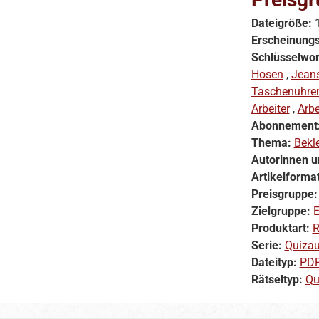
Dateigröße:
Erscheinung
Schlüsselwor
Hosen
,
Jean
Taschenuhre
Arbeiter
,
Arbe
Abonnement
Thema:
Bekl
Autorinnen u
Artikelforma
Preisgruppe
Zielgruppe:
E
Produktart:
R
Serie:
Quiza
Dateityp:
PD
Rätseltyp:
Qu