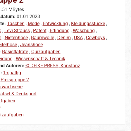
1.51 MBytes
sdatum:
01.01.2023
te:
Taschen
,
Mode
,
Entwicklung
,
Kleidungsstücke
,
s
,
Levi Strauss
,
Patent
,
Erfindung
,
Waschung
,
n
,
Nietenhose
,
Baumwolle
,
Denim
,
USA
,
Cowboys
,
iterhose
,
Jeanshose
:
Basisflatrate
,
Quizaufgaben
eidung
,
Wissenschaft & Technik
nd Autoren:
© DEIKE PRESS, Konstanz
t:
1-spaltig
:
Preisgruppe 2
rwachsene
ätsel & Denksport
ufgaben
F
izaufgaben