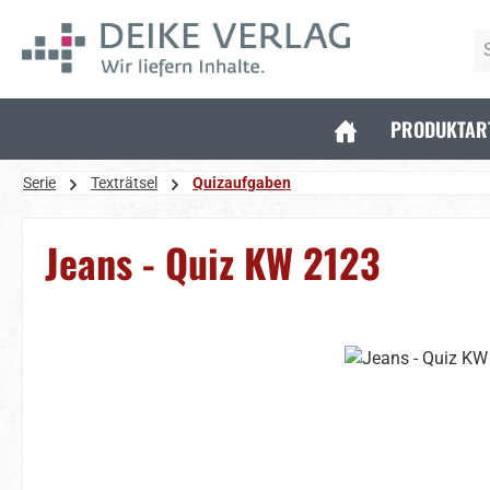
 Hauptinhalt springen
Zur Suche springen
Zur Hauptnavigation springen
PRODUKTAR
Serie
Texträtsel
Quizaufgaben
Jeans - Quiz KW 2123
Bildergalerie überspringen