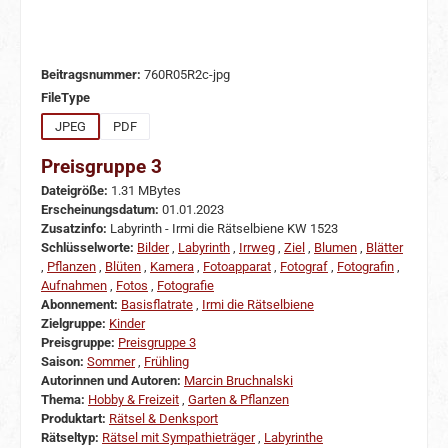
Beitragsnummer:
760R05R2c-jpg
auswählen
FileType
JPEG
PDF
Preisgruppe 3
Dateigröße:
1.31 MBytes
Erscheinungsdatum:
01.01.2023
Zusatzinfo:
Labyrinth - Irmi die Rätselbiene KW 1523
Schlüsselworte:
Bilder
,
Labyrinth
,
Irrweg
,
Ziel
,
Blumen
,
Blätter
,
Pflanzen
,
Blüten
,
Kamera
,
Fotoapparat
,
Fotograf
,
Fotografin
,
Aufnahmen
,
Fotos
,
Fotografie
Abonnement:
Basisflatrate
,
Irmi die Rätselbiene
Zielgruppe:
Kinder
Preisgruppe:
Preisgruppe 3
Saison:
Sommer
,
Frühling
Autorinnen und Autoren:
Marcin Bruchnalski
Thema:
Hobby & Freizeit
,
Garten & Pflanzen
Produktart:
Rätsel & Denksport
Rätseltyp:
Rätsel mit Sympathieträger
,
Labyrinthe