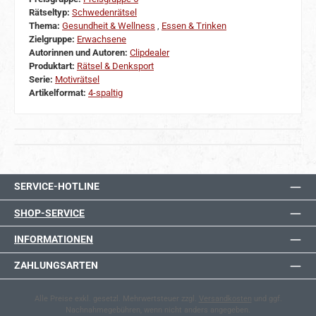
Rätseltyp:
Schwedenrätsel
Thema:
Gesundheit & Wellness
,
Essen & Trinken
Zielgruppe:
Erwachsene
Autorinnen und Autoren:
Clipdealer
Produktart:
Rätsel & Denksport
Serie:
Motivrätsel
Artikelformat:
4-spaltig
SERVICE-HOTLINE
SHOP-SERVICE
INFORMATIONEN
ZAHLUNGSARTEN
Alle Preise exkl. gesetzl. Mehrwertsteuer zzgl.
Versandkosten
und ggf.
Nachnahmegebühren, wenn nicht anders angegeben.