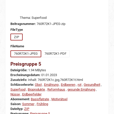
Thema: Superfood
Beitragsnummer:
760R72K1-JPEG-zip
auswählen
FileType
ZIP
auswählen
FileName
760R72K1-JPEG
760R72K1-PDF
Preisgruppe 5
Dateigröße:
1.94 MBytes
Erscheinungsdatum:
01.01.2023
Zusatzinfo:
Inhalt: 760R72K1c.jpg,760R72K1t.html
Schlüsselworte:
Obst
,
Ernährung
,
Erdbeeren
,
rot
,
Gesundheit
,
Superfood
,
Bioprodukte
,
Reformhaus
,
gesunde Ernährung
,
Nüsse
,
Erdbeerfelder
Abonnement:
Basisflatrate
,
Motivrätsel
Saison:
Sommer
,
Frühling
Dateityp:
ZIP
Preisgruppe:
Preisgruppe 5