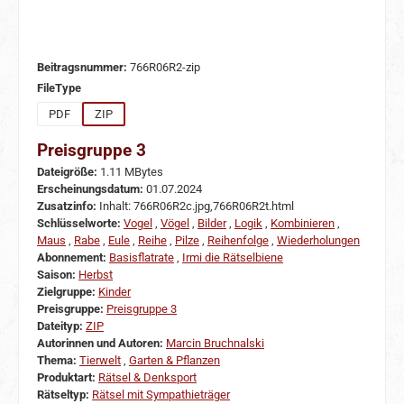
Beitragsnummer:
766R06R2-zip
auswählen
FileType
PDF
ZIP
Preisgruppe 3
Dateigröße:
1.11 MBytes
Erscheinungsdatum:
01.07.2024
Zusatzinfo:
Inhalt: 766R06R2c.jpg,766R06R2t.html
Schlüsselworte:
Vogel
,
Vögel
,
Bilder
,
Logik
,
Kombinieren
,
Maus
,
Rabe
,
Eule
,
Reihe
,
Pilze
,
Reihenfolge
,
Wiederholungen
Abonnement:
Basisflatrate
,
Irmi die Rätselbiene
Saison:
Herbst
Zielgruppe:
Kinder
Preisgruppe:
Preisgruppe 3
Dateityp:
ZIP
Autorinnen und Autoren:
Marcin Bruchnalski
Thema:
Tierwelt
,
Garten & Pflanzen
Produktart:
Rätsel & Denksport
Rätseltyp:
Rätsel mit Sympathieträger