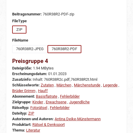
Beitragsnummer:
760R38R2-PDF-zip
auswählen
FileType
ZIP
auswählen
FileName
760R38R2-JPEG
760R38R2-PDF
Preisgruppe 4
Dateigröße:
1.94 MBytes
Erscheinungsdatum:
01.01.2023
Zusatzinfo:
Inhalt: 760R38R2c.pdf,760R38R2t.html
Schlüsselworte:
Zutaten
,
Märchen
,
Märchenstunde
,
Legende
,
Brüder Grimm
,
Hauff
Abonnement:
Basisflatrate
,
Fehlerbilder
Zielgruppe:
Kinder
,
Erwachsene
,
Jugendliche
Rätseltyp:
Fotorätsel
,
Fehlerbilder
Dateityp:
ZIP
Autorinnen und Autoren:
Antina Deike-Münstermann
Produktart:
Rätsel & Denksport
Thema:
Literatur