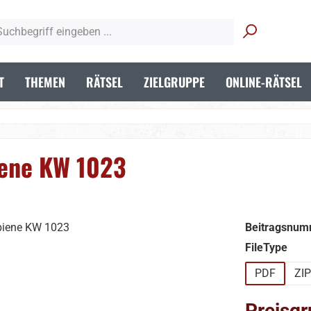
T
THEMEN
RÄTSEL
ZIELGRUPPE
ONLINE-RÄTSEL
iene KW 1023
Beitragsnum
aus
FileType
PDF
ZIP
Preisgr