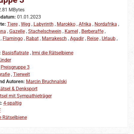
2.81 MBytes
sdatum:
01.01.2023
te:
Tiere
,
Weg
,
Labyrinth
,
Marokko
,
Afrika
,
Nordafrika
,
una
,
Gazelle
,
Stachelschwein
,
Kamel
,
Berberaffe
,
,
Flamingo
,
Rabat
,
Marrakesch
,
Agadir
,
Reise
,
Urlaub
,
:
Basisflatrate
,
Irmi die Rätselbiene
inder
:
Preisgruppe 3
rafie
,
Tierwelt
nd Autoren:
Marcin Bruchnalski
ätsel & Denksport
tsel mit Sympathieträger
t:
4-spaltig
F
e Rätselbiene