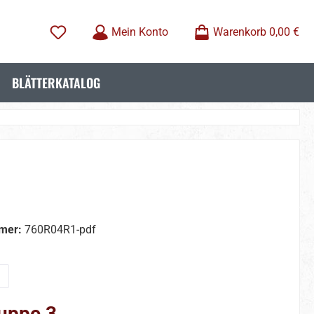
Mein Konto
Warenkorb
0,00 €
BLÄTTERKATALOG
mer:
760R04R1-pdf
wählen
uppe 3