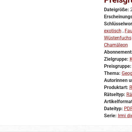
Dateigröße:
Erscheinung
Schlüsselwor
exotisch
,
Fa
Wüstenfuchs
Chamäleon
Abonnement
Zielgruppe:
K
Preisgruppe
Thema:
Geog
Autorinnen u
Produktart:
R
Rätseltyp:
Rä
Artikelforma
Dateityp:
PD
Serie:
Irmi di