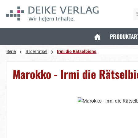
 Hauptinhalt springen
Zur Suche springen
Zur Hauptnavigation springen
PRODUKTAR
Serie
Bilderrätsel
Irmi die Rätselbiene
Marokko - Irmi die Rätselb
Bildergalerie überspringen