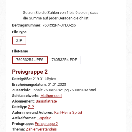
Setzen Sie die Zahlen von 1 bis 9 so ein, dass
die Summe auf jeder Geraden gleich ist.
Beitragsnummer:
760R32R4-JPEG-zip
auswählen
FileType
ZIP
auswählen
FileName
760R32R4-JPEG
760R32R4-PDF
Preisgruppe 2
Dateigröße:
219.31 kBytes
Erscheinungsdatum:
01.01.2023
Zusatzinfo:
Inhalt: 760R32R4c.jpg,760R32R4t.html
Schlüsselworte:
Mathemodell
Abonnement:
Basisflatrate
Dateityp:
ZIP
Autorinnen und Autoren:
Karl-Heinz Spröd
Artikelformat:
1-spaltig
Preisgruppe:
Preisgruppe 2
Thema:
Zahlenverständnis