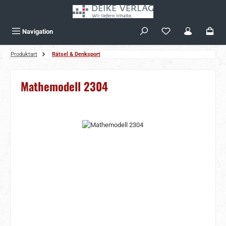
Zum Hauptinhalt springen
Navigation
Produktart
Rätsel & Denksport
Mathemodell 2304
Bildergalerie überspringen