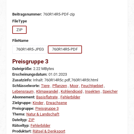
Beitragsnummer:
760R14R5-PDF-zip
auswählen
FileType
ZIP
auswählen
FileName
760R14R5-JPEG
760R14R5-PDF
Preisgruppe 3
Dateigröße:
2.22 MBytes
Erscheinungsdatum:
01.01.2023
Zusatzinfo:
Inhalt: 760R14R5c.pdf,760R14R5t.html
Schlüsselworte:
Tiere
,
Pflanzen
,
Moor
,
Feuchtgebiet
,
Lebensraum
,
Klimawandel
,
Kohlendioxid
,
Insekten
,
Speicher
Abonnement:
Basisflatrate
,
Fehlerbilder
Zielgruppe:
Kinder
,
Erwachsene
Preisgruppe:
Preisgruppe 3
Thema:
Natur & Landschaft
Dateityp:
ZIP
Rätseltyp:
Fehlerbilder
Produktart:
Rätsel & Denksport