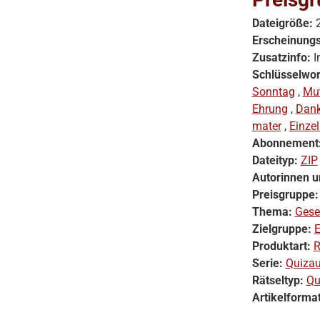
Dateigröße:
Erscheinung
Zusatzinfo:
I
Schlüsselwor
Sonntag
,
Mut
Ehrung
,
Dan
mater
,
Einze
Abonnement
Dateityp:
ZIP
Autorinnen u
Preisgruppe
Thema:
Gese
Zielgruppe:
E
Produktart:
R
Serie:
Quiza
Rätseltyp:
Qu
Artikelforma