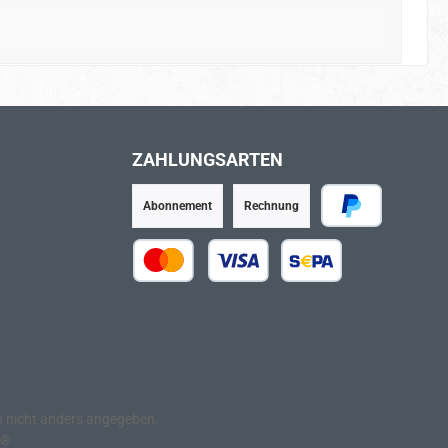
ZAHLUNGSARTEN
Abonnement
Rechnung
PayPal
Kredit- oder Debitkarte
SEPA Lastschrift
nicht anders angegeben.
e®