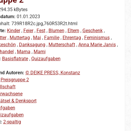
294.35 kBytes
sdatum:
01.01.2023
nhalt: 739R18R2c.jpg,760R53R2t.html
te:
Kinder
,
Feier
,
Fest
,
Blumen
,
Eltern
,
Geschenk
,
ter
,
Muttertag
,
Mai
,
Familie
,
Ehrentag
,
Feminismus
,
keschön
,
Danksagung
,
Mutterschaft
,
Anna Marie Jarvis
,
lhandel
,
Mama
,
Mami
:
Basisflatrate
,
Quizaufgaben
nd Autoren:
© DEIKE PRESS, Konstanz
:
Preisgruppe 2
llschaft
rwachsene
ätsel & Denksport
ufgaben
izaufgaben
t:
2-spaltig