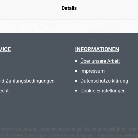
Details
VICE
INFORMATIONEN
Über unsere Arbeit
Impressum
nd Zahlungsbedingungen
Datenschutzerklärung
echt
Cookie Einstellungen
 Mehrwertsteuer zzgl.
Versandkosten
und ggf. Nachnahmegebühren, wenn 
 2026 DEIKE Onlineshop - Alle Rechte vorbehalten. Theme by
ThemeWar