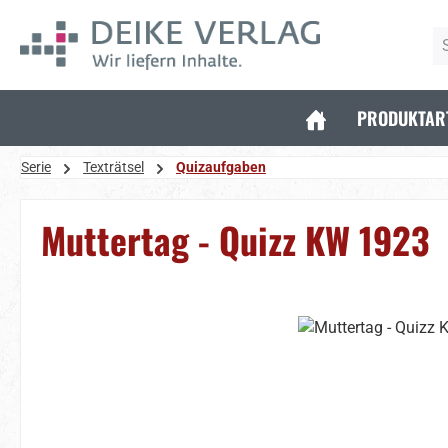
 Hauptinhalt springen
Zur Suche springen
Zur Hauptnavigation springen
PRODUKTAR
Serie
Texträtsel
Quizaufgaben
Muttertag - Quizz KW 1923
Bildergalerie überspringen