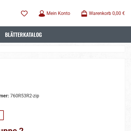
Mein Konto
Warenkorb
0,00 €
BLÄTTERKATALOG
mer:
760R53R2-zip
wählen
uppe 2