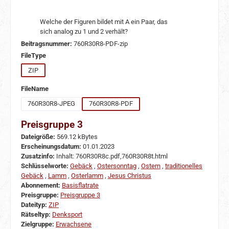
Welche der Figuren bildet mit A ein Paar, das
sich analog zu 1 und 2 verhält?
Beitragsnummer:
760R30R8-PDF-zip
auswählen
FileType
ZIP
auswählen
FileName
760R30R8-JPEG
760R30R8-PDF
Preisgruppe 3
Dateigröße:
569.12 kBytes
Erscheinungsdatum:
01.01.2023
Zusatzinfo:
Inhalt: 760R30R8c.pdf,760R30R8t.html
Schlüsselworte:
Gebäck
,
Ostersonntag
,
Ostern
,
traditionelles
Gebäck
,
Lamm
,
Osterlamm
,
Jesus Christus
Abonnement:
Basisflatrate
Preisgruppe:
Preisgruppe 3
Dateityp:
ZIP
Rätseltyp:
Denksport
Zielgruppe:
Erwachsene