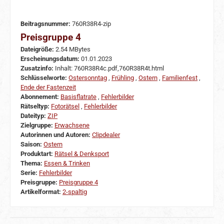
Beitragsnummer:
760R38R4-zip
Preisgruppe 4
Dateigröße:
2.54 MBytes
Erscheinungsdatum:
01.01.2023
Zusatzinfo:
Inhalt: 760R38R4c.pdf,760R38R4t.html
Schlüsselworte:
Ostersonntag
,
Frühling
,
Ostern
,
Familienfest
,
Ende der Fastenzeit
Abonnement:
Basisflatrate
,
Fehlerbilder
Rätseltyp:
Fotorätsel
,
Fehlerbilder
Dateityp:
ZIP
Zielgruppe:
Erwachsene
Autorinnen und Autoren:
Clipdealer
Saison:
Ostern
Produktart:
Rätsel & Denksport
Thema:
Essen & Trinken
Serie:
Fehlerbilder
Preisgruppe:
Preisgruppe 4
Artikelformat:
2-spaltig