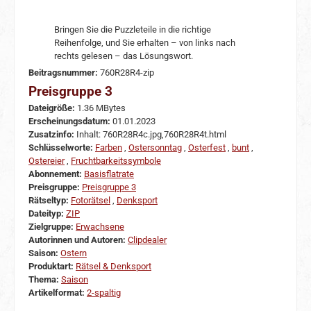
Bringen Sie die Puzzleteile in die richtige
Reihenfolge, und Sie erhalten – von links nach
rechts gelesen – das Lösungswort.
Beitragsnummer:
760R28R4-zip
Preisgruppe 3
Dateigröße:
1.36 MBytes
Erscheinungsdatum:
01.01.2023
Zusatzinfo:
Inhalt: 760R28R4c.jpg,760R28R4t.html
Schlüsselworte:
Farben
,
Ostersonntag
,
Osterfest
,
bunt
,
Ostereier
,
Fruchtbarkeitssymbole
Abonnement:
Basisflatrate
Preisgruppe:
Preisgruppe 3
Rätseltyp:
Fotorätsel
,
Denksport
Dateityp:
ZIP
Zielgruppe:
Erwachsene
Autorinnen und Autoren:
Clipdealer
Saison:
Ostern
Produktart:
Rätsel & Denksport
Thema:
Saison
Artikelformat:
2-spaltig