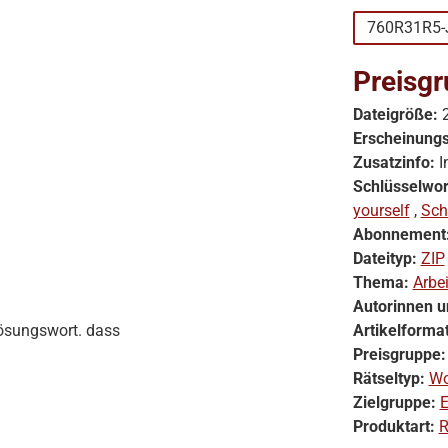
760R31R5-
Preisgr
Dateigröße:
Erscheinung
Zusatzinfo:
I
Schlüsselwor
yourself
,
Sch
Abonnement
Dateityp:
ZIP
Thema:
Arbe
Autorinnen u
Lösungswort. dass
Artikelforma
Preisgruppe
Rätseltyp:
Wo
Zielgruppe:
E
Produktart:
R