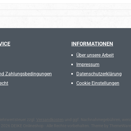
VICE
INFORMATIONEN
Über unsere Arbeit
Impressum
nd Zahlungsbedingungen
Datenschutzerklärung
echt
Cookie Einstellungen
 Mehrwertsteuer zzgl.
Versandkosten
und ggf. Nachnahmegebühren, wenn 
 2026 DEIKE Onlineshop - Alle Rechte vorbehalten. Theme by
ThemeWar