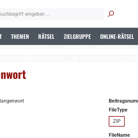
T
THEMEN
RÄTSEL
ZIELGRUPPE
ONLINE-RÄTSEL
enwort
Beitragsnum
aus
FileType
ZIP
aus
FileName