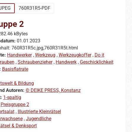
JPEG
760R31R5-PDF
uppe 2
282.46 kBytes
sdatum:
01.01.2023
nhalt: 760R31R5c.jpg,760R31R5t.html
te:
Handwerker
,
Werkzeug
,
Werkzeugkoffer
,
Do it
rauben
,
Schraubenzieher
,
Handwerk
,
Geschicklichkeit
:
Basisflatrate
itswelt & Bildung
nd Autoren:
© DEIKE PRESS, Konstanz
t:
1-spaltig
:
Preisgruppe 2
rtsalat
,
Illustrierte Kleinrätsel
rwachsene
,
Jugendliche
ätsel & Denksport