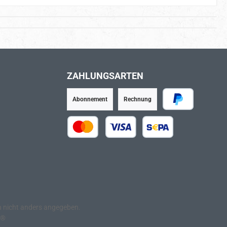
ZAHLUNGSARTEN
Abonnement
Rechnung
PayPal
Kredit- oder Debitkarte
SEPA Lastschrift
nicht anders angegeben.
e®