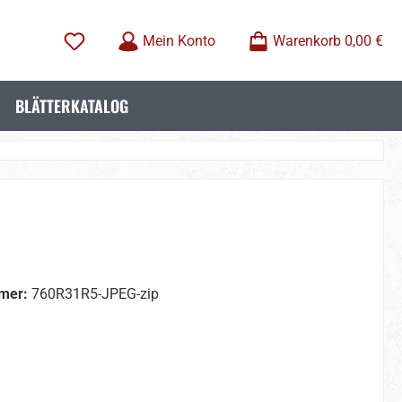
Mein Konto
Warenkorb
0,00 €
BLÄTTERKATALOG
mer:
760R31R5-JPEG-zip
wählen
wählen