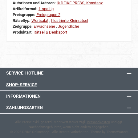
Autorinnen und Autoren:
© DEIKE PRESS, Konstanz
Artikelformat:
1-spaltig
Preisgruppe:
Preisgruppe 2
Rätseltyp:
Wortsalat
,
Illustrierte Kleinrätsel
Zielgruppe:
Erwachsene
,
Jugendliche
Produktart:
Rätsel & Denksport
SERVICE-HOTLINE
SHOP-SERVICE
INFORMATIONEN
ZAHLUNGSARTEN
Alle Preise exkl. gesetzl. Mehrwertsteuer zzgl.
Versandkosten
und ggf.
Nachnahmegebühren, wenn nicht anders angegeben.
© 2026 DEIKE Onlineshop - Alle Rechte vorbehalten. Theme by
ThemeWare®