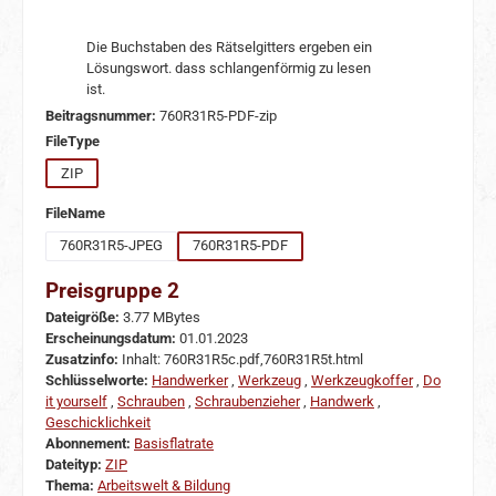
Die Buchstaben des Rätselgitters ergeben ein
Lösungswort. dass schlangenförmig zu lesen
ist.
Beitragsnummer:
760R31R5-PDF-zip
auswählen
FileType
ZIP
auswählen
FileName
760R31R5-JPEG
760R31R5-PDF
Preisgruppe 2
Dateigröße:
3.77 MBytes
Erscheinungsdatum:
01.01.2023
Zusatzinfo:
Inhalt: 760R31R5c.pdf,760R31R5t.html
Schlüsselworte:
Handwerker
,
Werkzeug
,
Werkzeugkoffer
,
Do
it yourself
,
Schrauben
,
Schraubenzieher
,
Handwerk
,
Geschicklichkeit
Abonnement:
Basisflatrate
Dateityp:
ZIP
Thema:
Arbeitswelt & Bildung