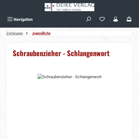
Zum Hauptinhalt springen
Navigation
Zielgruppe
Jugendliche
Schraubenzieher - Schlangenwort
Bildergalerie überspringen