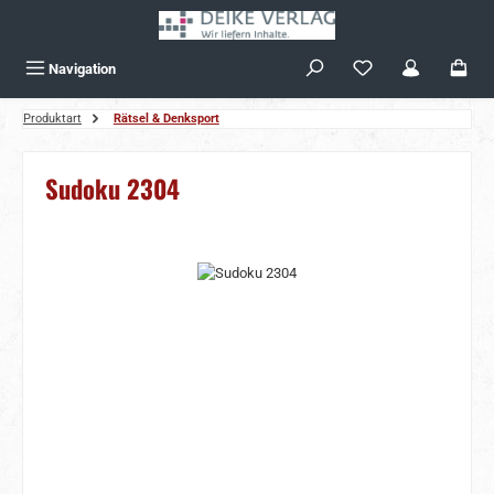
Zum Hauptinhalt springen
Navigation
Produktart
Rätsel & Denksport
Sudoku 2304
Bildergalerie überspringen