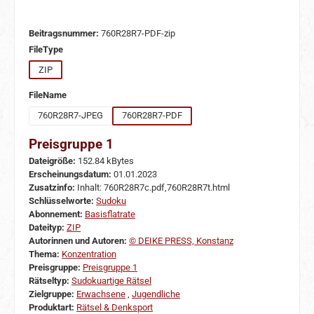
Beitragsnummer:
760R28R7-PDF-zip
auswählen
FileType
ZIP
auswählen
FileName
760R28R7-JPEG
760R28R7-PDF
Preisgruppe 1
Dateigröße:
152.84 kBytes
Erscheinungsdatum:
01.01.2023
Zusatzinfo:
Inhalt: 760R28R7c.pdf,760R28R7t.html
Schlüsselworte:
Sudoku
Abonnement:
Basisflatrate
Dateityp:
ZIP
Autorinnen und Autoren:
© DEIKE PRESS, Konstanz
Thema:
Konzentration
Preisgruppe:
Preisgruppe 1
Rätseltyp:
Sudokuartige Rätsel
Zielgruppe:
Erwachsene
,
Jugendliche
Produktart:
Rätsel & Denksport