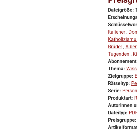
Dateigröße:
Erscheinung
Schlüsselwor
Italiener
,
Dom
Katholizismu
Brüder
,
Albe
Tugenden
,
Ki
Abonnement
Thema:
Wiss
Zielgruppe:
E
Rätseltyp:
Pe
Serie:
Person
Produktart:
R
Autorinnen u
Dateityp:
PD
Preisgruppe
Artikelforma