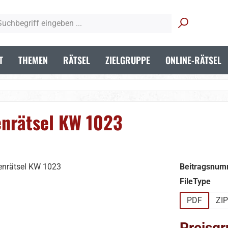
T
THEMEN
RÄTSEL
ZIELGRUPPE
ONLINE-RÄTSEL
enrätsel KW 1023
Beitragsnum
aus
FileType
PDF
ZIP
Preisgr