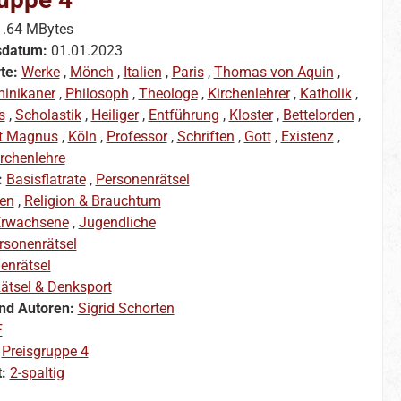
1.64 MBytes
sdatum:
01.01.2023
te:
Werke
,
Mönch
,
Italien
,
Paris
,
Thomas von Aquin
,
inikaner
,
Philosoph
,
Theologe
,
Kirchenlehrer
,
Katholik
,
s
,
Scholastik
,
Heiliger
,
Entführung
,
Kloster
,
Bettelorden
,
rt Magnus
,
Köln
,
Professor
,
Schriften
,
Gott
,
Existenz
,
rchenlehre
:
Basisflatrate
,
Personenrätsel
en
,
Religion & Brauchtum
rwachsene
,
Jugendliche
rsonenrätsel
enrätsel
ätsel & Denksport
nd Autoren:
Sigrid Schorten
F
:
Preisgruppe 4
t:
2-spaltig