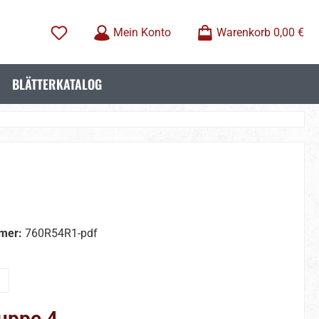
Mein Konto
Warenkorb
0,00 €
BLÄTTERKATALOG
mer:
760R54R1-pdf
wählen
uppe 4