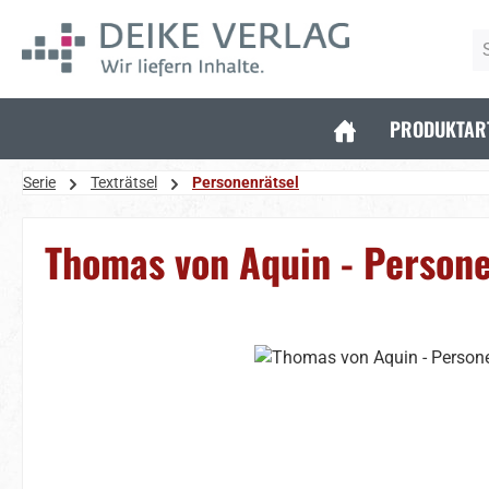
 Hauptinhalt springen
Zur Suche springen
Zur Hauptnavigation springen
PRODUKTAR
Serie
Texträtsel
Personenrätsel
Thomas von Aquin - Person
Bildergalerie überspringen