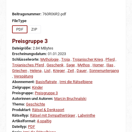
Beitragsnummer:
760R06R2-pdf
auswählen
FileType
PDF
ZIP
Preisgruppe 3
Dateigröße:
2.84 MBytes
Erscheinungsdatum:
01.01.2023
Schlüsselworte:
Mythologie
,
Troja
,
Trojanischer Krieg
,
Pferd
,
Trojanisches Pferd
,
Geschenk
,
Sage
,
Mythos
,
Homer
,
Ilias
,
Griechen
,
Helena
,
List
,
Krieger
,
Zeit
,
Dauer
,
Sonnenuntergang
,
Verspätung
Abonnement:
Basisflatrate
,
Irmi die Rätselbiene
Zielgruppe:
Kinder
Preisgruppe:
Preisgruppe 3
Autorinnen und Autoren:
Marcin Bruchnalski
Thema:
Geschichte
Produktart:
Rätsel & Denksport
Rätseltyp:
Rätsel mit Sympathieträger
,
Labyrinthe
Artikelformat:
4-spaltig
Dateityp:
PDF