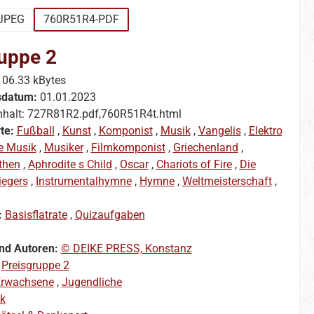
JPEG
760R51R4-PDF
uppe 2
106.33 kBytes
sdatum:
01.01.2023
nhalt: 727R81R2.pdf,760R51R4t.html
te:
Fußball
,
Kunst
,
Komponist
,
Musik
,
Vangelis
,
Elektro
e Musik
,
Musiker
,
Filmkomponist
,
Griechenland
,
then
,
Aphrodite s Child
,
Oscar
,
Chariots of Fire
,
Die
iegers
,
Instrumentalhymne
,
Hymne
,
Weltmeisterschaft
,
:
Basisflatrate
,
Quizaufgaben
nd Autoren:
© DEIKE PRESS, Konstanz
:
Preisgruppe 2
rwachsene
,
Jugendliche
k