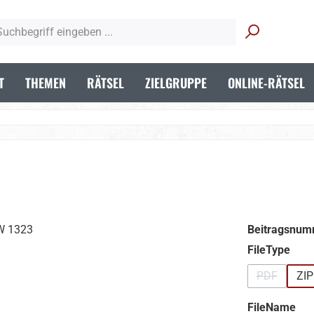
T
THEMEN
RÄTSEL
ZIELGRUPPE
ONLINE-RÄTSEL
Beitragsnum
aus
FileType
PDF
ZIP
(Diese Opti
aus
FileName