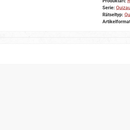
Produktart:
R
Serie:
Quiza
Rätseltyp:
Qu
Artikelforma