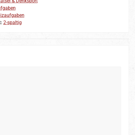
ätsel & Denksport
ufgaben
izaufgaben
t:
2-spaltig