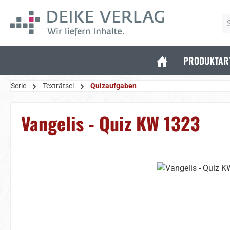
 Hauptinhalt springen
Zur Suche springen
Zur Hauptnavigation springen
PRODUKTAR
Serie
Texträtsel
Quizaufgaben
Vangelis - Quiz KW 1323
Bildergalerie überspringen