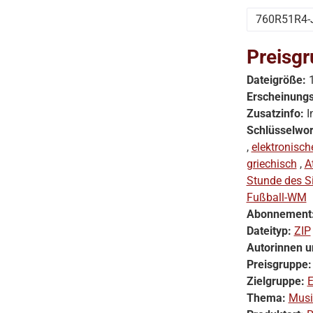
760R51R4-
Preisgr
Dateigröße:
Erscheinung
Zusatzinfo:
I
Schlüsselwor
,
elektronisch
griechisch
,
A
Stunde des S
Fußball-WM
Abonnement
Dateityp:
ZIP
Autorinnen u
Preisgruppe
Zielgruppe:
E
Thema:
Musi