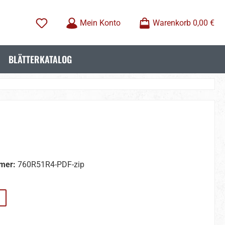
Mein Konto
Warenkorb
0,00 €
BLÄTTERKATALOG
mer:
760R51R4-PDF-zip
wählen
on ist zurzeit nicht verfügbar.)
wählen