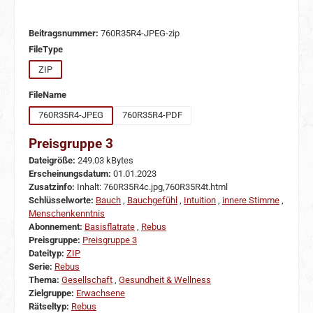
Beitragsnummer:
760R35R4-JPEG-zip
auswählen
FileType
ZIP
auswählen
FileName
760R35R4-JPEG
760R35R4-PDF
Preisgruppe 3
Dateigröße:
249.03 kBytes
Erscheinungsdatum:
01.01.2023
Zusatzinfo:
Inhalt: 760R35R4c.jpg,760R35R4t.html
Schlüsselworte:
Bauch
,
Bauchgefühl
,
Intuition
,
innere Stimme
,
Menschenkenntnis
Abonnement:
Basisflatrate
,
Rebus
Preisgruppe:
Preisgruppe 3
Dateityp:
ZIP
Serie:
Rebus
Thema:
Gesellschaft
,
Gesundheit & Wellness
Zielgruppe:
Erwachsene
Rätseltyp:
Rebus