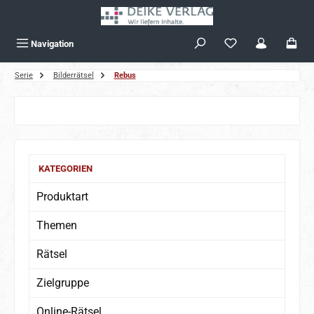
Zum Hauptinhalt springen
Navigation
Serie
Bilderrätsel
Rebus
Bildergalerie überspringen
KATEGORIEN
Produktart
Themen
Rätsel
Zielgruppe
Online-Rätsel