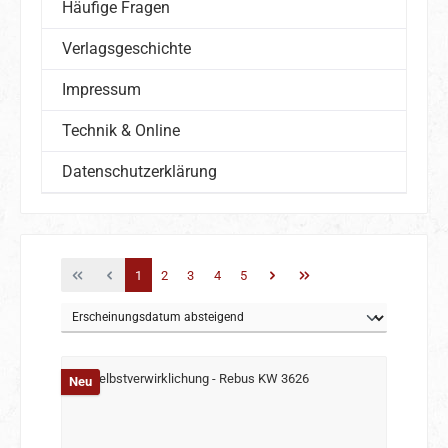
Häufige Fragen
Verlagsgeschichte
Impressum
Technik & Online
Datenschutzerklärung
Seite
Seite
Seite
Seite
Seite
1
2
3
4
5
Neu