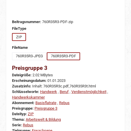
Beitragsnummer:
760R35R3-PDF-zip
auswählen
FileType
ZIP
auswählen
FileName
760R35R3-JPEG
760R35R3-PDF
Preisgruppe 3
Dateigröße:
2.02 MBytes
Erscheinungsdatum:
01.01.2023
Zusatzinfo:
Inhalt: 760R35R3c.pdf,760R35R3t.html
Schlüsselworte:
Handwerk
,
Beruf
,
Verdienstmöglichkeit
,
Handwerkskammer
Abonnement:
Basisflatrate
,
Rebus
Preisgruppe:
Preisgruppe 3
Dateityp:
ZIP
Thema:
Arbeitswelt & Bildung
Serie:
Rebus
Zielgruppe:
Erwachsene