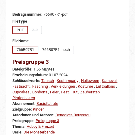
Beitragsnummer:
766R07R1-pdf
auswählen
FileType
PDF
ZIP
(Diese Option ist zurzeit nicht verfügbar.)
auswählen
FileName
766R07R1
766R07R1_hoch
Preisgruppe 3
Dateigröße:
1.55 MBytes
Erscheinungsdatum:
01.07.2024
Schlüsselworte:
Tausch
,
Kostümparty
,
Halloween
,
Karneval
,
Fastnacht
,
Fasching
,
Verkleidungen
,
Kostüme
,
Luftballons
,
Cupcakes
,
Bonbons
,
Feier
,
Fest
,
Hut
,
Zauberstab
,
Piratenhaken
Abonnement:
Basisflatrate
Zielgruppe:
Kinder
Autorinnen und Autoren:
Benedicte Bouyssou
Preisgruppe:
Preisgruppe 3
Thema:
Hobby & Freizeit
Serie:
Die Monsterbande