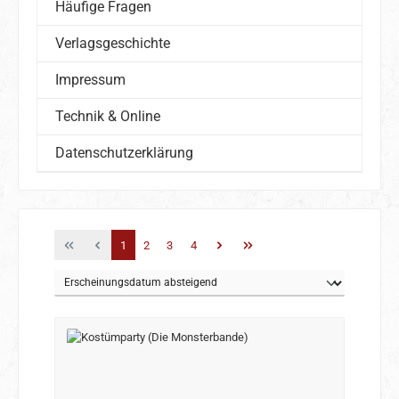
Häufige Fragen
Verlagsgeschichte
Impressum
Technik & Online
Datenschutzerklärung
Seite
Seite
Seite
Seite
1
2
3
4