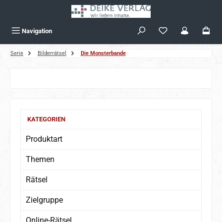
Zum Hauptinhalt springen
Navigation
Serie
Bilderrätsel
Die Monsterbande
Bildergalerie überspringen
KATEGORIEN
Produktart
Themen
Rätsel
Zielgruppe
Online-Rätsel