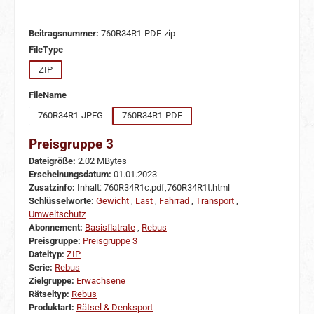
Beitragsnummer:
760R34R1-PDF-zip
auswählen
FileType
ZIP
auswählen
FileName
760R34R1-JPEG
760R34R1-PDF
Preisgruppe 3
Dateigröße:
2.02 MBytes
Erscheinungsdatum:
01.01.2023
Zusatzinfo:
Inhalt: 760R34R1c.pdf,760R34R1t.html
Schlüsselworte:
Gewicht
,
Last
,
Fahrrad
,
Transport
,
Umweltschutz
Abonnement:
Basisflatrate
,
Rebus
Preisgruppe:
Preisgruppe 3
Dateityp:
ZIP
Serie:
Rebus
Zielgruppe:
Erwachsene
Rätseltyp:
Rebus
Produktart:
Rätsel & Denksport