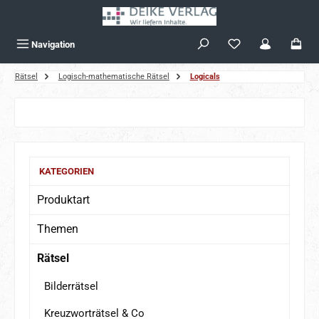
Zum Hauptinhalt springen
Navigation
Rätsel
Logisch-mathematische Rätsel
Logicals
Bildergalerie überspringen
KATEGORIEN
Produktart
Themen
Rätsel
Bilderrätsel
Kreuzworträtsel & Co