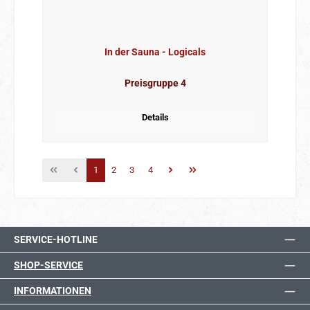
In der Sauna - Logicals
Preisgruppe 4
Details
Seite
Seite
Seite
Seite
1
2
3
4
SERVICE-HOTLINE
SHOP-SERVICE
INFORMATIONEN