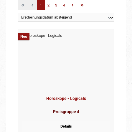
Seite
Seite
Seite
Seite
1
2
3
4
Neu
Horoskope - Logicals
Preisgruppe 4
Details