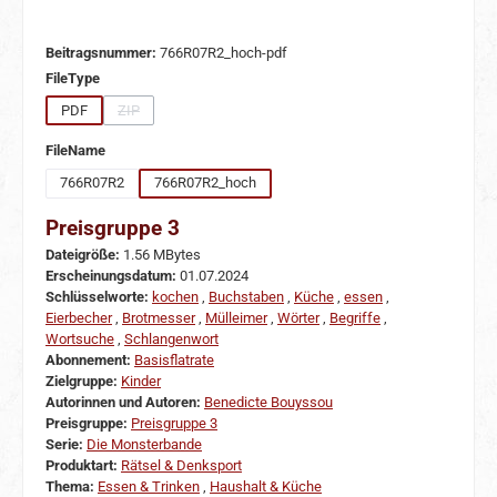
Beitragsnummer:
766R07R2_hoch-pdf
auswählen
FileType
PDF
ZIP
(Diese Option ist zurzeit nicht verfügbar.)
auswählen
FileName
766R07R2
766R07R2_hoch
Preisgruppe 3
Dateigröße:
1.56 MBytes
Erscheinungsdatum:
01.07.2024
Schlüsselworte:
kochen
,
Buchstaben
,
Küche
,
essen
,
Eierbecher
,
Brotmesser
,
Mülleimer
,
Wörter
,
Begriffe
,
Wortsuche
,
Schlangenwort
Abonnement:
Basisflatrate
Zielgruppe:
Kinder
Autorinnen und Autoren:
Benedicte Bouyssou
Preisgruppe:
Preisgruppe 3
Serie:
Die Monsterbande
Produktart:
Rätsel & Denksport
Thema:
Essen & Trinken
,
Haushalt & Küche