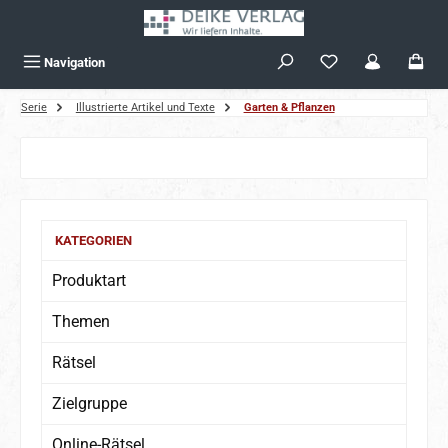
Zum Hauptinhalt springen
Navigation
Serie
Illustrierte Artikel und Texte
Garten & Pflanzen
Bildergalerie überspringen
KATEGORIEN
Produktart
Themen
Rätsel
Zielgruppe
Online-Rätsel