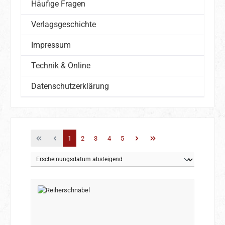
Häufige Fragen
Verlagsgeschichte
Impressum
Technik & Online
Datenschutzerklärung
Seite
Seite
Seite
Seite
Seite
1
2
3
4
5