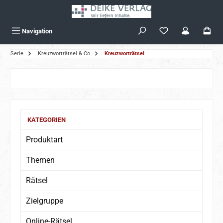
Zum Hauptinhalt springen
Navigation
Serie
Kreuzworträtsel & Co
Kreuzworträtsel
Bildergalerie überspringen
KATEGORIEN
Produktart
Themen
Rätsel
Zielgruppe
Online-Rätsel