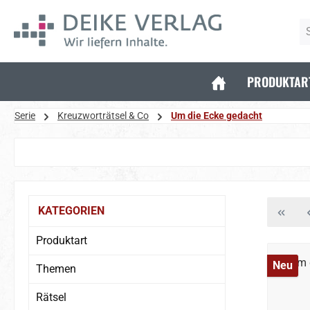
 Hauptinhalt springen
Zur Suche springen
Zur Hauptnavigation springen
PRODUKTAR
Serie
Kreuzworträtsel & Co
Um die Ecke gedacht
Bildergalerie überspringen
KATEGORIEN
Produktart
Neu
Themen
Rätsel