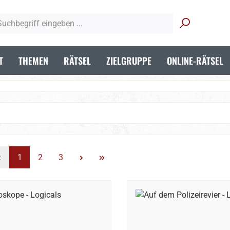
T
THEMEN
RÄTSEL
ZIELGRUPPE
ONLINE-RÄTSEL
Seite
Seite
Seite
1
2
3