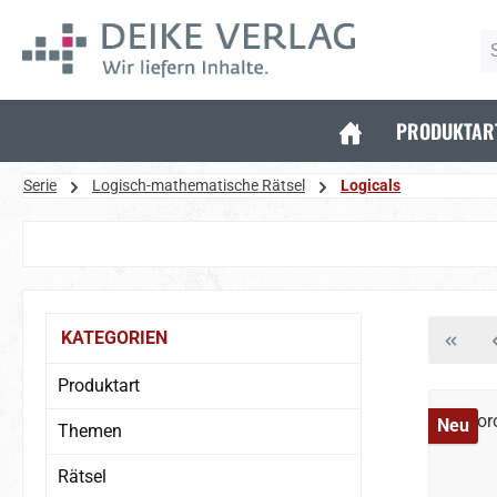
 Hauptinhalt springen
Zur Suche springen
Zur Hauptnavigation springen
PRODUKTAR
Serie
Logisch-mathematische Rätsel
Logicals
Bildergalerie überspringen
KATEGORIEN
Produktart
Neu
Themen
Rätsel